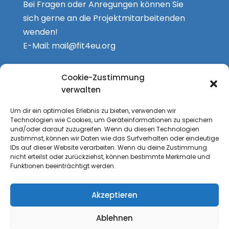
Bei Fragen oder Anregungen können Sie
sich gerne an die Projektmitarbeitenden
wenden!
E-Mail:
mail@fit4eu.org
Goethe-Universität Frankfurt a.M.
Cookie-Zustimmung
Professur für Politikwissenschaften mit
verwalten
dem Schwerpunkt Didaktik der
Um dir ein optimales Erlebnis zu bieten, verwenden wir
Sozialwissenschaften
Technologien wie Cookies, um Geräteinformationen zu speichern
Theodor-W.-Adorno-Platz 6
und/oder darauf zuzugreifen. Wenn du diesen Technologien
zustimmst, können wir Daten wie das Surfverhalten oder eindeutige
D-60323 Frankfurt a.M.
IDs auf dieser Website verarbeiten. Wenn du deine Zustimmung
nicht erteilst oder zurückziehst, können bestimmte Merkmale und
Fit4EU
Funktionen beeinträchtigt werden.
Laufzeit: 01/2023-12/2025
gefördert durch die Europäische Union
Akzeptieren
(Jean Monnet Actions)
Ablehnen